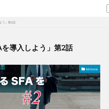
よう」第2話
Aを導入しよう」第2話
krew
krewData
ユースケース
機能紹介
検索
kintone