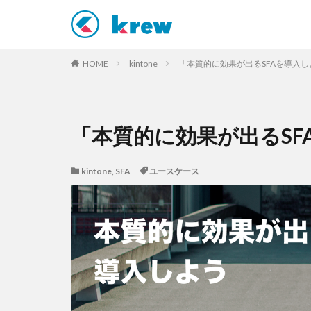
カテゴリー
HOME
kintone
「本質的に効果が出るSFAを導入し
タグ
「本質的に効果が出るSF
AI
AI活用
kintone
,
SFA
ユースケース