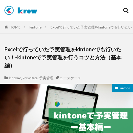
カテゴリー
HOME
kintone
Excelで行っていた予実管理をkintoneでも行いた
Excelで行っていた予実管理をkintoneでも行いた
タグ
い！-kintoneで予実管理を行うコツと方法（基本
AI
AI活用
krew
krewData
ユースケース
編）
機能紹介
kintone
,
krewData
,
予実管理
ユースケース
kintone
検索