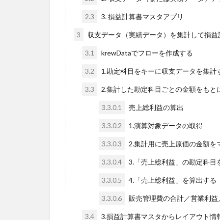
2.3
3. 損益計算書マスタアプリ
3
収支データ（実績データ）を集計して損益
3.1
krewDataでフローを作成する
3.2
1.勘定科目をキーに収支データを集計
3.3
2.集計した勘定科目ごとの金額をもと
3.3.0.1
売上総利益の算出
3.3.0.2
1.演算対象データの取得
3.3.0.3
2.集計用に売上原価の金額を
3.3.0.4
3.「売上総利益」の勘定科目
3.3.0.5
4.「売上総利益」を算出する
3.3.0.6
販売管理費の合計／営業利益
3.4
3.損益計算書マスタからレイアウト情