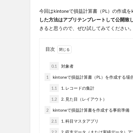
今回はkintoneで損益計算書（PL）の作成
した方法はアプリテンプレートして公開致
きると思うので、ぜひ試してみてください
目次
0.1
対象者
1
kintoneで損益計算書（PL）を作成する場
1.1
1. レコードの集計
1.2
2. 見た目（レイアウト）
2
kintoneで損益計算書を作成する事前準備
2.1
1. 科目マスタアプリ
2.2
2. 収支データ（または実績データ）ア