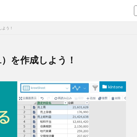
成しよう！
（PL）を作成しよう！
krew
krewData
ユースケース
機能紹介
検索
kintone