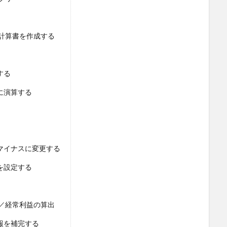
計算書を作成する
する
に演算する
マイナスに変更する
を設定する
／経常利益の算出
報を補完する