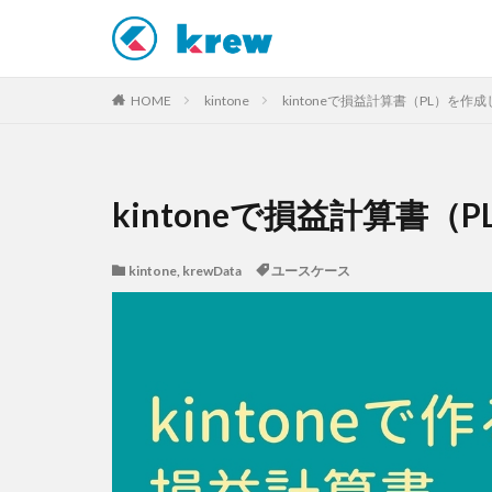
カテゴリー
HOME
kintone
kintoneで損益計算書（PL）を作
タグ
kintoneで損益計算書
AI
AI活用
kintone
,
krewData
ユースケース