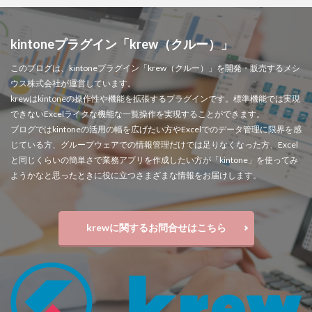
kintoneプラグイン「krew（クルー）」
このブログは、kintoneプラグイン「krew（クルー）」を開発・販売するメシ
ウス株式会社が運営しています。
krewはkintoneの操作性や機能を拡張するプラグインです。標準機能では実現
できないExcelライクな機能な一覧操作を実現することができます。
ブログではkintoneの活用の幅を広げたい方やExcelでのデータ管理に限界を感
じている方、グループウェアでの情報管理だけでは足りなくなった方、Excel
と同じくらいの簡単さで業務アプリを作成したい方が「kintone」を使ってみ
ようかなと思ったときに役に立つさまざまな情報をお届けします。
krewに関するお問合せはこちら