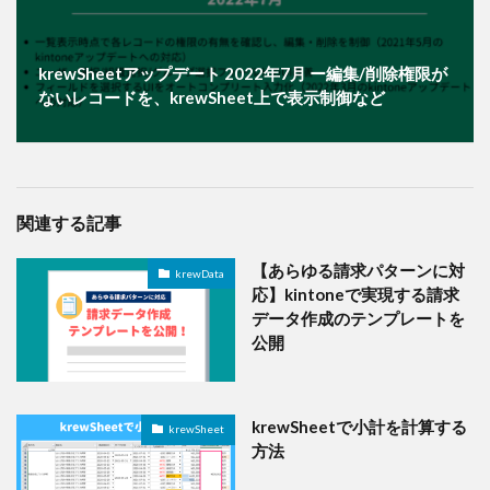
krewSheetアップデート 2022年7月 ー編集/削除権限が
ないレコードを、krewSheet上で表示制御など
関連する記事
【あらゆる請求パターンに対
krewData
応】kintoneで実現する請求
データ作成のテンプレートを
公開
krewSheetで小計を計算する
krewSheet
方法