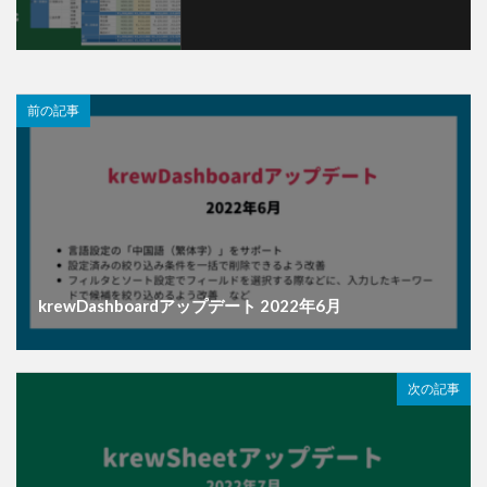
前の記事
krewDashboardアップデート 2022年6月
次の記事