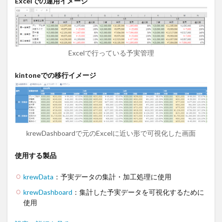
Excelでの運用イメージ
Excelで行っている予実管理
kintoneでの移行イメージ
krewDashboardで元のExcelに近い形で可視化した画面
使用する製品
krewData
：予実データの集計・加工処理に使用
krewDashboard
：集計した予実データを可視化するために
使用