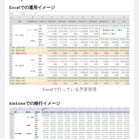
Excelでの運用イメージ
Excelで行っている予実管理
kintoneでの移行イメージ