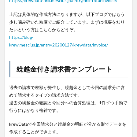
https://krewdata-drill.mescius.jp/entry/drill-total-invoice/
上記は具体的な作成方法になりますが、以下ブログではもう
少し噛み砕いた粒度でご紹介しています。まずは概要を知り
たいという方はこちらからどうぞ。
https://blog-
krew.mescius.jp/entry/20200127/krewdata/invoice/
繰越金付き請求書テンプレート
過去の請求で差額が発生し、繰越金として今回の請求分に含
めて請求するタイプの請求方法です。
過去の繰越金の確認と今回分への合算処理は、1件ずつ手動で
行うにはかなり複雑です。
krewDataで今回請求分と繰越金の明細が分かる形でデータを
作成することができます。