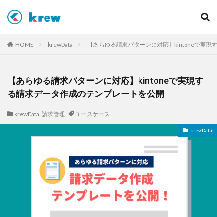
カテゴリー
HOME
krewData
【あらゆる請求パターンに対応】kintoneで実
【あらゆる請求パターンに対応】kintoneで実現す
タグ
る請求データ作成のテンプレートを公開
AI
AI活用
krew
krewData
ユースケース
krewData
,
請求管理
ユースケース
機能紹介
krewData
検索